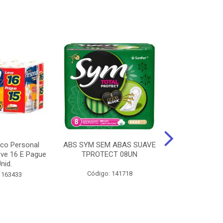
ico Personal
ABS SYM SEM ABAS SUAVE
ABSORVENT
ve 16 E Pague
TPROTECT 08UN
ABas Suave
nid.
LEVE 16 
Código: 141718
 163433
Código: