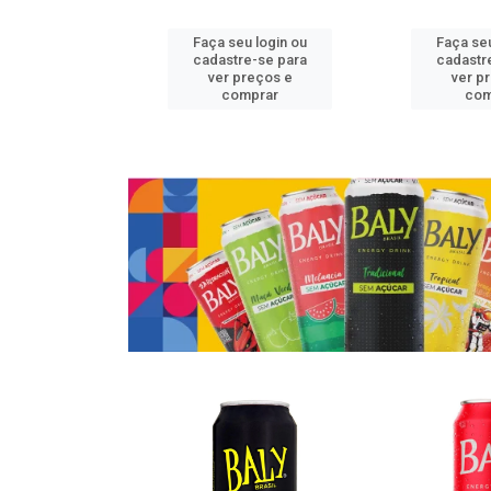
u login ou
Faça seu login ou
Faça seu
e-se para
cadastre-se para
cadastr
reços e
ver preços e
ver p
mprar
comprar
com