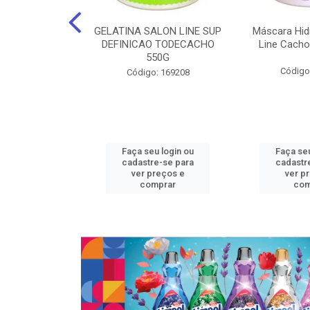
nte Salon Line
GELATINA SALON LINE SUP
Máscara Hid
 Manga super
DEFINICAO TODECACHO
Line Cacho
15Gr
550G
Código
: 129536
Código: 169208
u login ou
Faça seu login ou
Faça seu
e-se para
cadastre-se para
cadastr
reços e
ver preços e
ver p
mprar
comprar
com