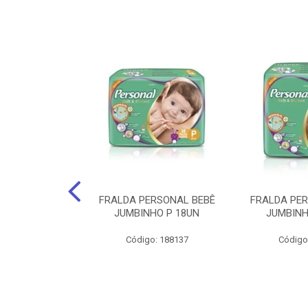
po Santher
FRALDA PERSONAL BEBÊ
FRALDA PE
EQUENO 24Cm X
JUMBINHO P 18UN
JUMBINH
0 Unids.
Código: 188137
Código
: 141735