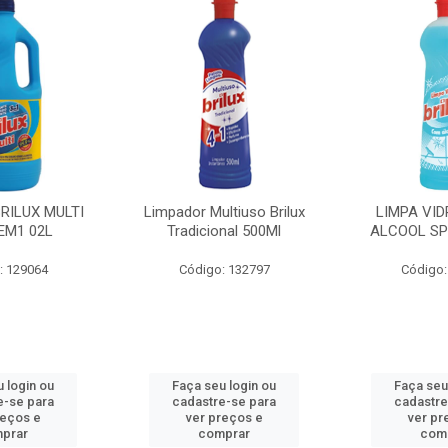
BRILUX MULTI
Limpador Multiuso Brilux
LIMPA VID
EM1 02L
Tradicional 500Ml
ALCOOL SP
: 129064
Código: 132797
Código:
 login ou
Faça seu login ou
Faça seu
e-se para
cadastre-se para
cadastre
reços e
ver preços e
ver pr
prar
comprar
com