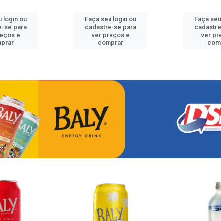
 login ou
Faça seu login ou
Faça seu
e-se para
cadastre-se para
cadastre
reços e
ver preços e
ver pr
prar
comprar
com