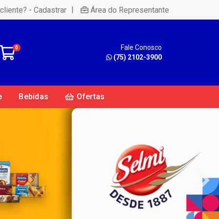
|
cliente? - Cadastrar
Área do Representante
Fale Conosco
0
(75) 2102-3900
e
Bebidas
Ofertas