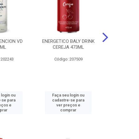
ENCION VD
ENERGETICO BALY DRINK
ENERGETICO 
0ML
CEREJA 473ML
MACA VERDE 
473
 202243
Código: 207509
Código:
 login ou
Faça seu login ou
Faça seu 
-se para
cadastre-se para
cadastre
eços e
ver preços e
ver pr
prar
comprar
comp