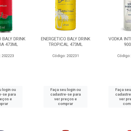
 BALY DRINK
ENERGETICO BALY DRINK
VODKA INT
IA 473ML
TROPICAL 473ML
90
: 202223
Código: 202231
Código:
 login ou
Faça seu login ou
Faça seu
e-se para
cadastre-se para
cadastre
reços e
ver preços e
ver pr
prar
comprar
com