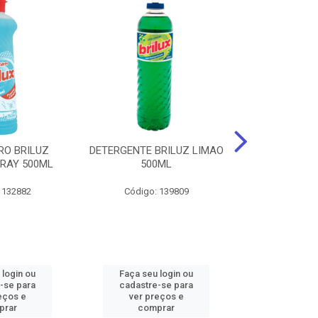
RO BRILUZ
DETERGENTE BRILUZ LIMAO
Desinfetante B
RAY 500ML
500ML
Lavanda F
 132882
Código: 139809
Código:
 login ou
Faça seu login ou
Faça seu 
-se para
cadastre-se para
cadastre
eços e
ver preços e
ver pr
prar
comprar
comp