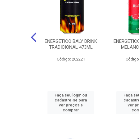
O BALY DRINK
ENERGETICO BALY DRINK
ENERGETICO
ACAI 250ML
TRADICIONAL 473ML
MELANC
: 202219
Código: 202221
Código
u login ou
Faça seu login ou
Faça seu
e-se para
cadastre-se para
cadastr
reços e
ver preços e
ver p
mprar
comprar
com