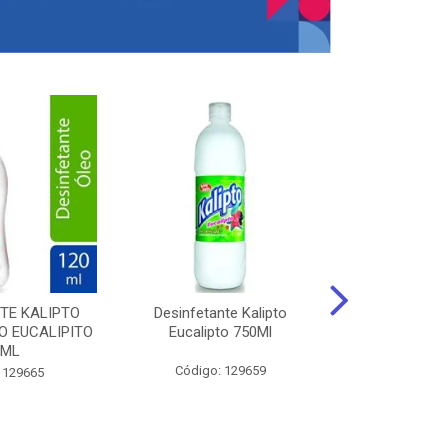
TE KALIPTO
Desinfetante Kalipto
LIMPador MUL
 EUCALIPITO
Eucalipto 750Ml
VERDE EXÓT
0ML
Código: 129659
Código:
 129665