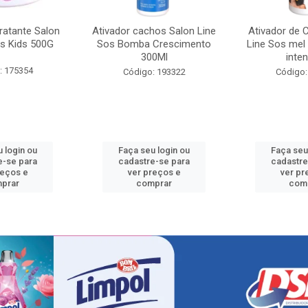
ratante Salon
Ativador cachos Salon Line
Ativador de 
s Kids 500G
Sos Bomba Crescimento
Line Sos mel
300Ml
inten
: 175354
Código: 193322
Código:
 login ou
Faça seu login ou
Faça seu
e-se para
cadastre-se para
cadastre
reços e
ver preços e
ver pr
prar
comprar
com