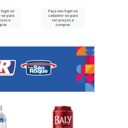
 login ou
Faça seu login ou
Faça seu 
-se para
cadastre-se para
cadastre
eços e
ver preços e
ver pr
prar
comprar
comp