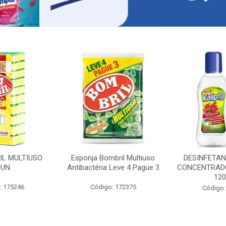
IL MULTIUSO
Esponja Bombril Multiuso
DESINFETAN
0UN
Antibactéria Leve 4 Pague 3
CONCENTRADO
12
: 175246
Código: 172375
Código: