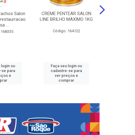
Cachos Salon
CREME PENTEAR SALON
CREME DE PE
 restaurracao
LINE BRILHO MAXIMO 1KG
LINE KIDS 
sa ...
DEFINID
Código: 164122
 168335
Código:
 login ou
Faça seu login ou
Faça seu 
-se para
cadastre-se para
cadastre
eços e
ver preços e
ver pr
prar
comprar
comp