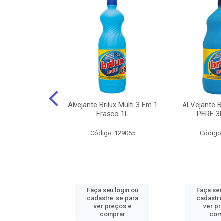
NHOTO ALCOOL
Alvejante Brilux Multi 3 Em 1
ALVejante 
 PAGUE 500ML
Frasco 1L
PERF 3
: 150056
Código: 129065
Código
u login ou
Faça seu login ou
Faça seu
e-se para
cadastre-se para
cadastr
reços e
ver preços e
ver p
mprar
comprar
com