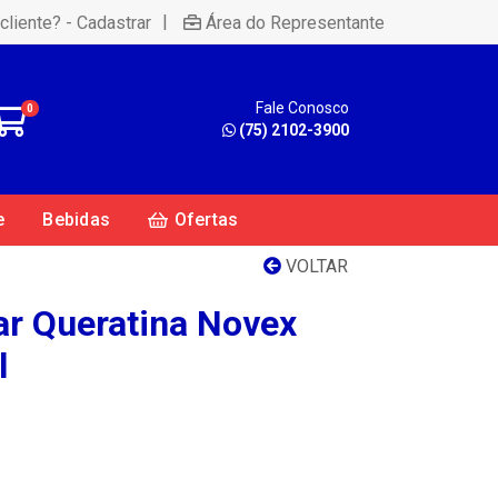
|
cliente? - Cadastrar
Área do Representante
Fale Conosco
0
(75) 2102-3900
e
Bebidas
Ofertas
VOLTAR
ar Queratina Novex
l