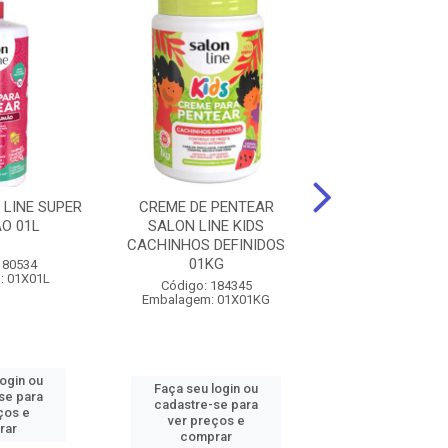
 LINE SUPER
CREME DE PENTEAR
CREME PENTEA
O 01L
SALON LINE KIDS
ONLINE AZEITE 
CACHINHOS DEFINIDOS
01KG
180534
Código: 197
: 01X01L
Embalagem: 0
Código: 184345
Embalagem: 01X01KG
login ou
Faça seu log
Faça seu login ou
se para
cadastre-se 
cadastre-se para
ços e
ver preços
ver preços e
rar
comprar
comprar