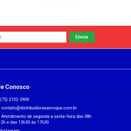
le Conosco
(75) 2102-3900
contato@distribuidorasaoroque.com.br
Atendimento de segunda a sexta-feira das 08h
12h e das 13h30 às 17h30
Instagram