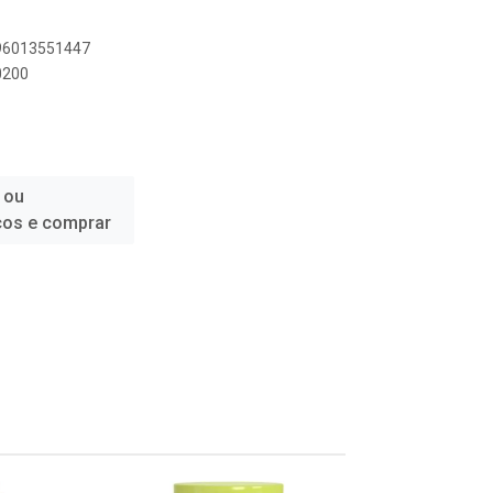
896013551447
0200
 ou
ços e comprar