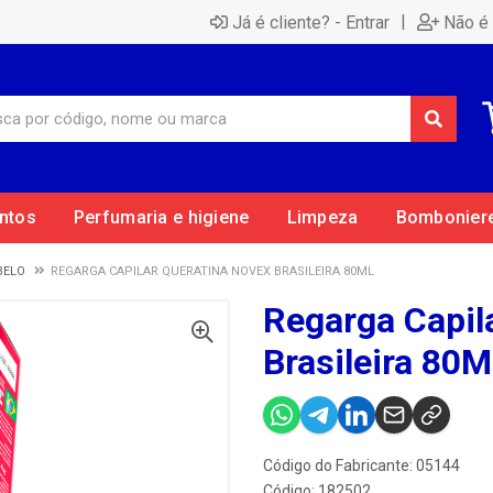
|
Já é cliente? - Entrar
Não é 
ntos
Perfumaria e higiene
Limpeza
Bombonier
BELO
REGARGA CAPILAR QUERATINA NOVEX BRASILEIRA 80ML
Regarga Capil
Brasileira 80M
Código do Fabricante: 05144
Código: 182502