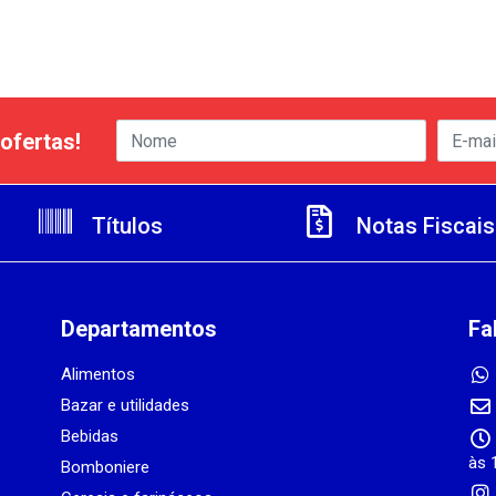
ofertas!
Títulos
Notas Fiscais
Departamentos
Fa
Alimentos
Bazar e utilidades
Bebidas
às 
Bomboniere