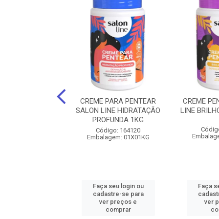
PENTEAR SALON
CREME PARA PENTEAR
CREME PE
ZEITE OLIVA 1KG
SALON LINE HIDRATAÇÃO
LINE BRIL
PROFUNDA 1KG
digo: 197568
Códig
Código: 164120
agem: 01X01KG
Embalag
Embalagem: 01X01KG
 seu login ou
Faça seu login ou
Faça se
astre-se para
cadastre-se para
cadast
er preços e
ver preços e
ver 
comprar
comprar
co