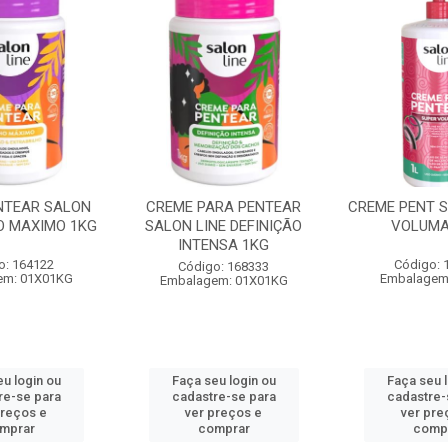
NTEAR SALON
CREME PARA PENTEAR
CREME PENT S
HO MAXIMO 1KG
SALON LINE DEFINIÇÃO
VOLUMA
INTENSA 1KG
o: 164122
Código: 
Código: 168333
em: 01X01KG
Embalagem
Embalagem: 01X01KG
u login ou
Faça seu login ou
Faça seu 
re-se para
cadastre-se para
cadastre-
preços e
ver preços e
ver pre
mprar
comprar
comp