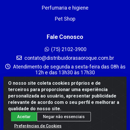
Perfumaria e higiene
Pet Shop
Fale Conosco
(75) 2102-3900
contato@distribuidorasaoroque.com.br
Atendimento de segunda a sexta-feira das 08h às
12h e das 13h30 às 17h30
Instagram
O nosso site coleta cookies próprios e de
terceiros para proporcionar uma experiência
Formas de Pagamento
personalizada ao usuário, apresentar publicidade
relevante de acordo com o seu perfil e melhorar a
qualidade do nosso site.
Aceitar
Negar não essenciais
Preferências de Cookies
DIST DE PROD ALIM SÃO ROQUE LTDA - AVENIDA PROBAHIA,