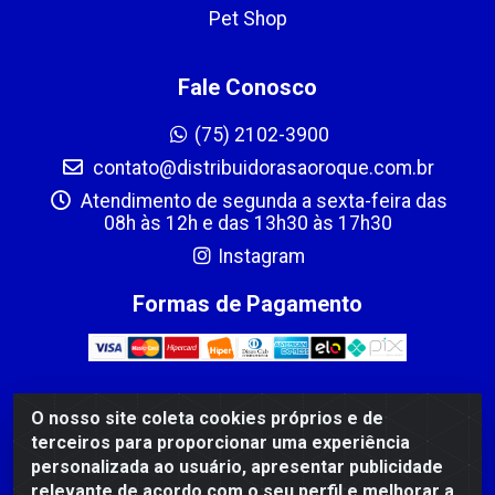
Pet Shop
Fale Conosco
(75) 2102-3900
contato@distribuidorasaoroque.com.br
Atendimento de segunda a sexta-feira das
08h às 12h e das 13h30 às 17h30
Instagram
Formas de Pagamento
O nosso site coleta cookies próprios e de
DIST DE PROD ALIM SÃO ROQUE LTDA - AVENIDA
terceiros para proporcionar uma experiência
PROBAHIA, 501 - TOMBA - CIS, FEIRA DE SANTANA /BA
personalizada ao usuário, apresentar publicidade
- CEP: 44.092-400 - CNPJ 03.705.630/0003-11
relevante de acordo com o seu perfil e melhorar a