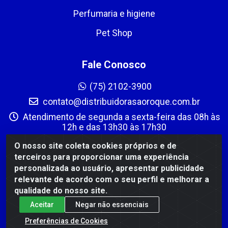
Perfumaria e higiene
Pet Shop
Fale Conosco
(75) 2102-3900
contato@distribuidorasaoroque.com.br
Atendimento de segunda a sexta-feira das 08h às
12h e das 13h30 às 17h30
Instagram
O nosso site coleta cookies próprios e de
terceiros para proporcionar uma experiência
Formas de Pagamento
personalizada ao usuário, apresentar publicidade
relevante de acordo com o seu perfil e melhorar a
qualidade do nosso site.
Aceitar
Negar não essenciais
Preferências de Cookies
DIST DE PROD ALIM SÃO ROQUE LTDA - AVENIDA PROBAHIA,