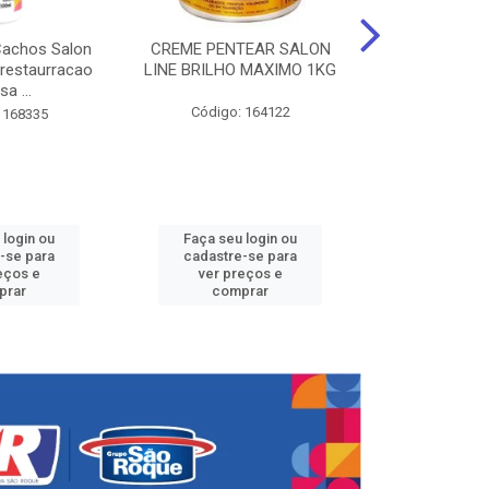
Cachos Salon
CREME PENTEAR SALON
CREME DE PE
 restaurracao
LINE BRILHO MAXIMO 1KG
LINE KIDS 
sa ...
DEFINID
Código: 164122
 168335
Código:
 login ou
Faça seu login ou
Faça seu 
-se para
cadastre-se para
cadastre
eços e
ver preços e
ver pr
prar
comprar
comp