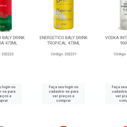
 BALY DRINK
ENERGETICO BALY DRINK
VODKA INT
IA 473ML
TROPICAL 473ML
90
: 202223
Código: 202231
Código:
 login ou
Faça seu login ou
Faça seu
e-se para
cadastre-se para
cadastre
reços e
ver preços e
ver pr
prar
comprar
com