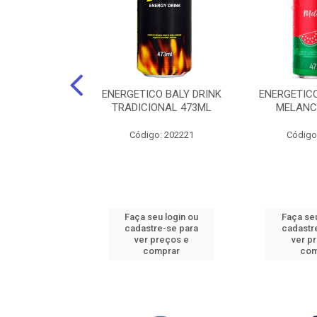
O BALY DRINK
ENERGETICO BALY DRINK
ENERGETICO
ACAI 250ML
TRADICIONAL 473ML
MELANC
: 202219
Código: 202221
Código
u login ou
Faça seu login ou
Faça seu
e-se para
cadastre-se para
cadastr
reços e
ver preços e
ver p
mprar
comprar
com