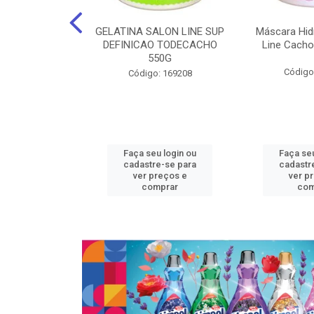
nte Salon Line
GELATINA SALON LINE SUP
Máscara Hid
 Manga super
DEFINICAO TODECACHO
Line Cacho
15Gr
550G
Código
: 129536
Código: 169208
u login ou
Faça seu login ou
Faça seu
e-se para
cadastre-se para
cadastr
reços e
ver preços e
ver p
mprar
comprar
com