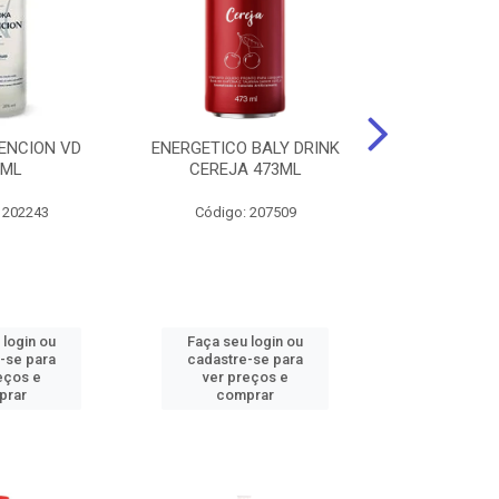
ENCION VD
ENERGETICO BALY DRINK
ENERGETICO 
0ML
CEREJA 473ML
MACA VERDE 
473
 202243
Código: 207509
Código:
 login ou
Faça seu login ou
Faça seu 
-se para
cadastre-se para
cadastre
eços e
ver preços e
ver pr
prar
comprar
comp