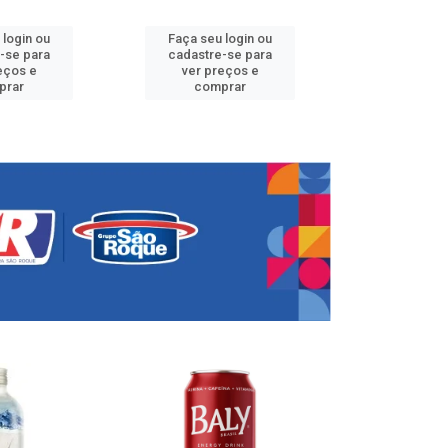
 login ou
Faça seu login ou
Faça seu 
-se para
cadastre-se para
cadastre
eços e
ver preços e
ver pr
prar
comprar
comp