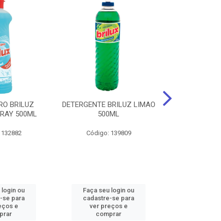
RO BRILUZ
DETERGENTE BRILUZ LIMAO
Desinfetante B
RAY 500ML
500ML
Lavanda F
 132882
Código: 139809
Código:
 login ou
Faça seu login ou
Faça seu 
-se para
cadastre-se para
cadastre
eços e
ver preços e
ver pr
prar
comprar
comp