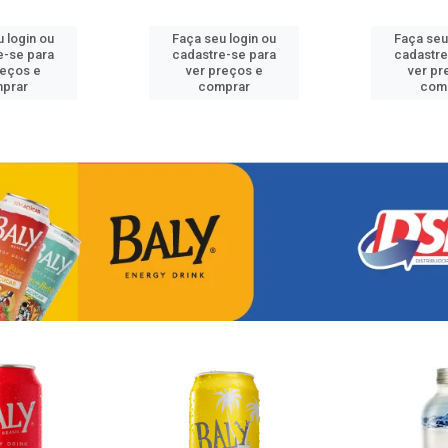
 login ou
Faça seu login ou
Faça seu
e-se para
cadastre-se para
cadastre
reços e
ver preços e
ver pr
prar
comprar
com