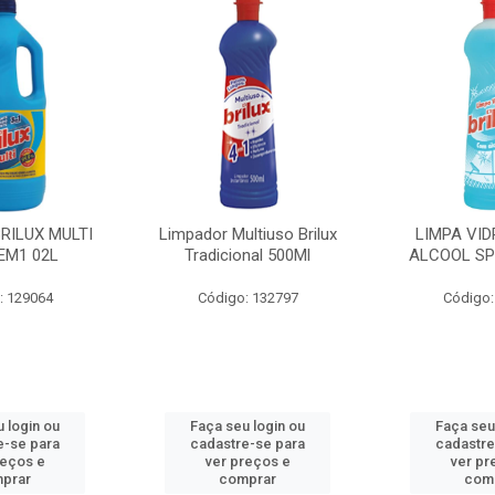
BRILUX MULTI
Limpador Multiuso Brilux
LIMPA VID
EM1 02L
Tradicional 500Ml
ALCOOL SP
: 129064
Código: 132797
Código:
 login ou
Faça seu login ou
Faça seu
e-se para
cadastre-se para
cadastre
reços e
ver preços e
ver pr
prar
comprar
com