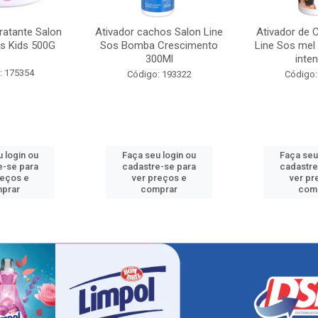
ratante Salon
Ativador cachos Salon Line
Ativador de 
s Kids 500G
Sos Bomba Crescimento
Line Sos mel
300Ml
inten
: 175354
Código: 193322
Código:
 login ou
Faça seu login ou
Faça seu
e-se para
cadastre-se para
cadastre
reços e
ver preços e
ver pr
prar
comprar
com