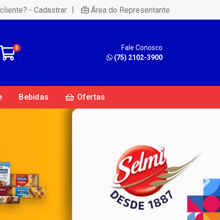
|
cliente? - Cadastrar
Área do Representante
Fale Conosco
0
(75) 2102-3900
e
Bebidas
Ofertas