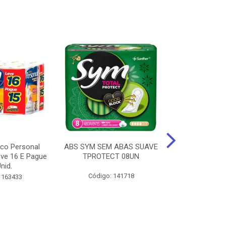
ico Personal
ABS SYM SEM ABAS SUAVE
ABSORVENT
ve 16 E Pague
TPROTECT 08UN
ABas Suave
nid.
LEVE 16 
Código: 141718
 163433
Código: