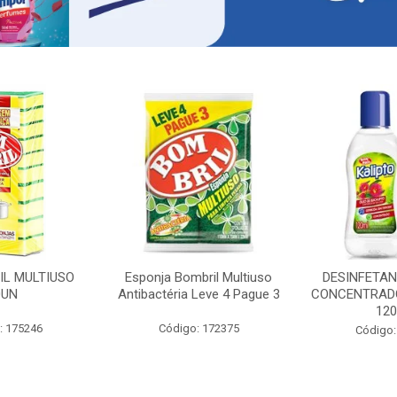
IL MULTIUSO
Esponja Bombril Multiuso
DESINFETAN
0UN
Antibactéria Leve 4 Pague 3
CONCENTRADO
12
: 175246
Código: 172375
Código: