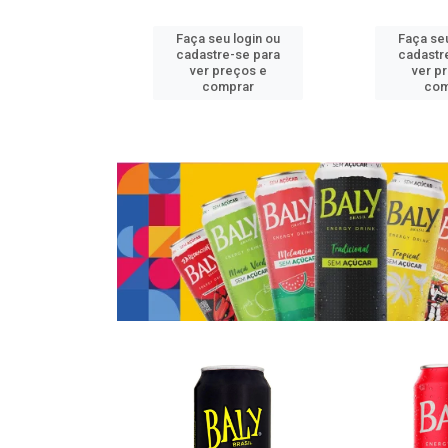
u login ou
Faça seu login ou
Faça seu
e-se para
cadastre-se para
cadastr
reços e
ver preços e
ver p
mprar
comprar
com