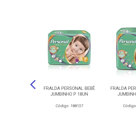
po Santher
FRALDA PERSONAL BEBÊ
FRALDA PE
EQUENO 24Cm X
JUMBINHO P 18UN
JUMBINH
0 Unids.
Código: 188137
Código
: 141735