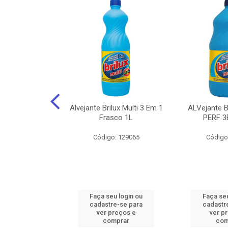
NHOTO ALCOOL
Alvejante Brilux Multi 3 Em 1
ALVejante 
 PAGUE 500ML
Frasco 1L
PERF 3
: 150056
Código: 129065
Código
u login ou
Faça seu login ou
Faça seu
e-se para
cadastre-se para
cadastr
reços e
ver preços e
ver p
mprar
comprar
com