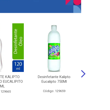
TE KALIPTO
Desinfetante Kalipto
LIMPador MUL
 EUCALIPITO
Eucalipto 750Ml
VERDE EXÓT
0ML
Código: 129659
Código:
 129665